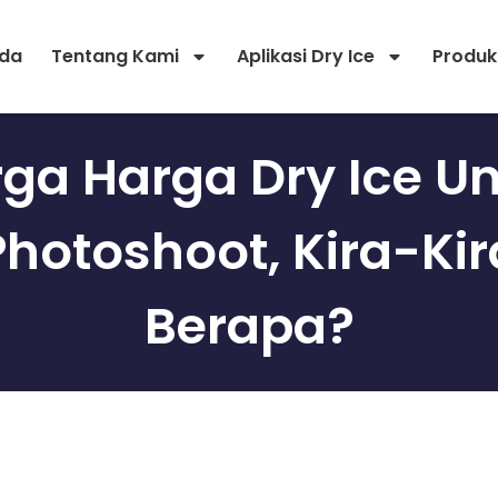
da
Tentang Kami
Aplikasi Dry Ice
Produk
ga Harga Dry Ice U
Photoshoot, Kira-Kir
Berapa?