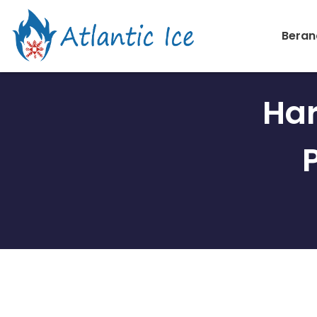
Beran
Har