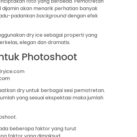
enciptakan foto yang berbeda. Pemotretan
l dijamin akan menarik perhatian banyak
memadu-padankan
background
dengan efek
nggunakan dry ice sebagai properti yang
erkelas, elegan dan dramatis.
untuk Photoshoot
.com
atkan dry untuk berbagai sesi pemotretan.
jumlah yang sesuai ekspektasi maka jumlah
toshoot.
ada beberapa faktor yang turut
pa faktor yang dimaksud.