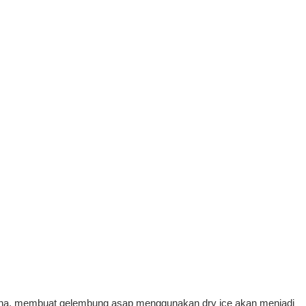
hana, membuat gelembung asap menggunakan dry ice akan menjadi