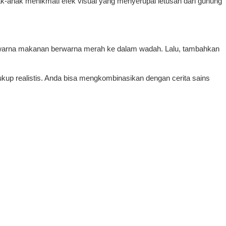
k-anak menikmati efek visual yang menyerupai letusan dari gunung
pewarna makanan berwarna merah ke dalam wadah. Lalu, tambahkan
ukup realistis. Anda bisa mengkombinasikan dengan cerita sains