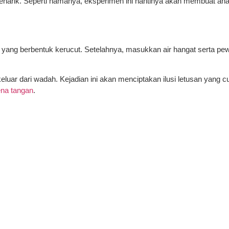
enarik. Seperti namanya, eksperimen ini nantinya akan membuat ana
h yang berbentuk kerucut. Setelahnya, masukkan air hangat serta 
uar dari wadah. Kejadian ini akan menciptakan ilusi letusan yang c
ena tangan
.