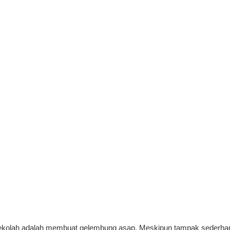
au sekolah adalah membuat gelembung asap. Meskipun tampak seder